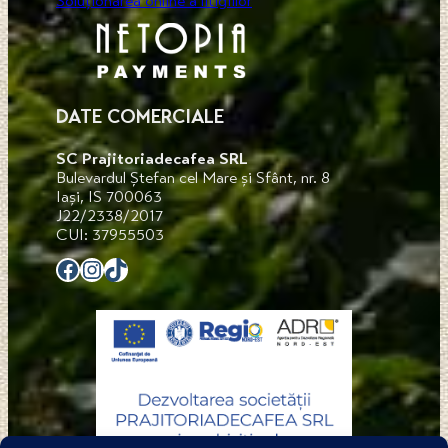
Soluționarea online a litigiilor
DATE COMERCIALE
SC Prajitoriadecafea SRL
Bulevardul Ștefan cel Mare și Sfânt, nr. 8
Iași, IS 700063
J22/2338/2017
CUI: 37955503
Facebook
Instagram
TikTok