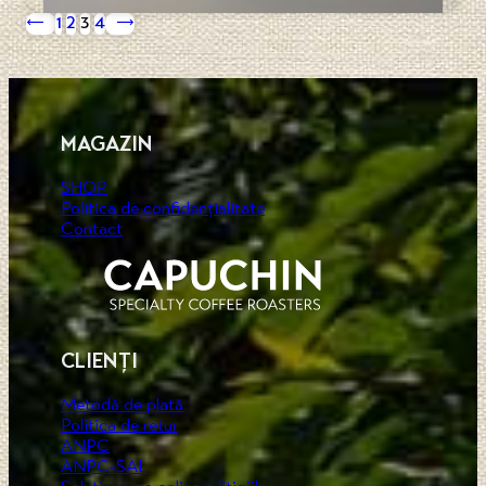
←
1
2
3
4
→
MAGAZIN
SHOP
Politica de confidențialitate
Contact
CLIENȚI
Metodă de plată
Politica de retur
ANPC
ANPC-SAL