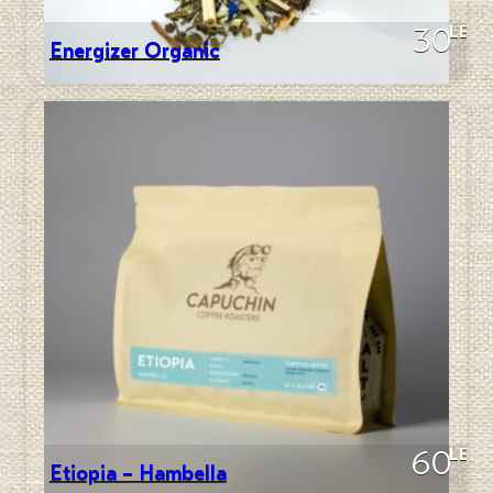
LEI
30
Energizer Organic
LEI
60
Etiopia – Hambella