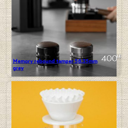
LEI
400
Memory rebound tamper 58.35mm
grey