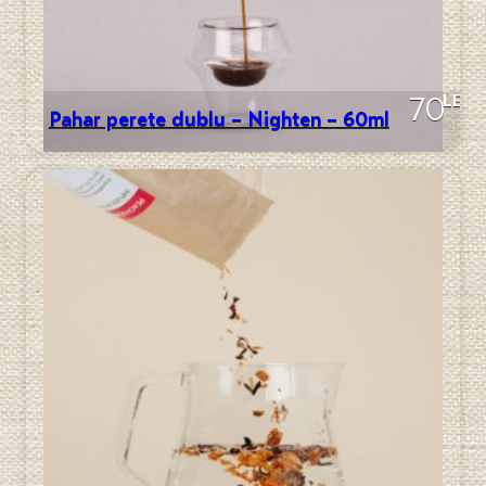
LEI
70
Pahar perete dublu – Nighten – 60ml