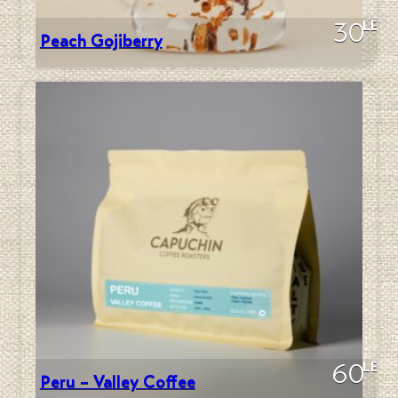
LEI
30
Peach Gojiberry
LEI
60
Peru – Valley Coffee