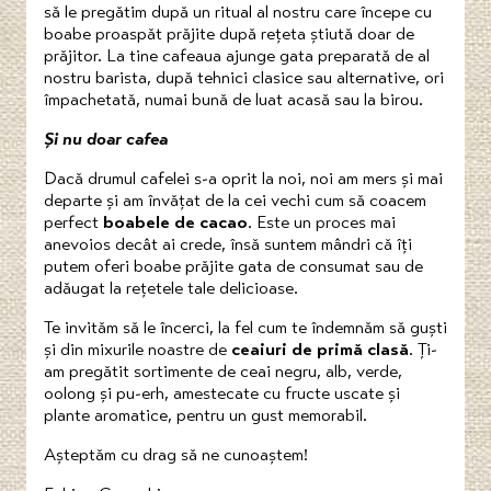
să le pregătim după un ritual al nostru care începe cu
boabe proaspăt prăjite după rețeta știută doar de
prăjitor. La tine cafeaua ajunge gata preparată de al
nostru barista, după tehnici clasice sau alternative, ori
împachetată, numai bună de luat acasă sau la birou.
Și nu doar cafea
Dacă drumul cafelei s-a oprit la noi, noi am mers și mai
departe și am învățat de la cei vechi cum să coacem
perfect
boabele de cacao
. Este un proces mai
anevoios decât ai crede, însă suntem mândri că îți
putem oferi boabe prăjite gata de consumat sau de
adăugat la rețetele tale delicioase.
Te invităm să le încerci, la fel cum te îndemnăm să guști
și din mixurile noastre de
ceaiuri de primă clasă
. Ți-
am pregătit sortimente de ceai negru, alb, verde,
oolong și pu-erh, amestecate cu fructe uscate și
plante aromatice, pentru un gust memorabil.
Așteptăm cu drag să ne cunoaștem!