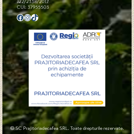
J22/2338/2017
CUI: 37955503
Facebook
Instagram
TikTok
© SC Prajitoriadecafea SRL. Toate drepturile rezervate.