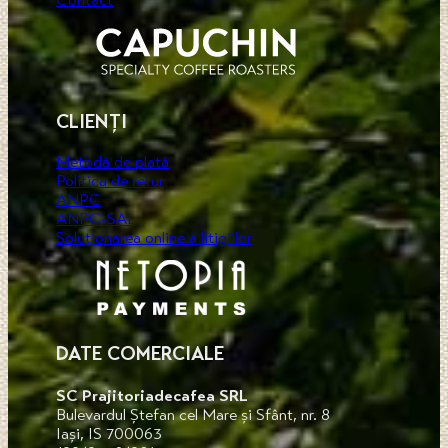
Contact
CLIENȚI
Metodă de plată
Politica de retur
ANPC
ANPC-SAL
Soluționarea online a litigiilor
DATE COMERCIALE
SC Prajitoriadecafea SRL
Bulevardul Ștefan cel Mare și Sfânt, nr. 8
Iași, IS 700063