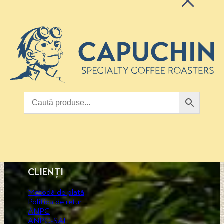
MAGAZIN
SHOP
Politica de confidențialitate
Contact
CLIENȚI
Metodă de plată
Politica de retur
ANPC
ANPC-SAL