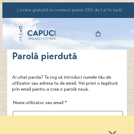
Sari
Livrare gratuită la comenzi peste 250 de Lei în țară!
la
conținut
Parolă pierdută
Ai uitat parola? Te rog să introduci numele tău de
utilizator sau adresa ta de email. Vei primi o legătură
prin email pentru a crea o parolă nouă.
Obligatoriu
Nume utilizator sau email
*
Resetează parola