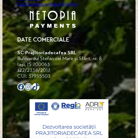
Soluționarea online a litigiilor
DATE COMERCIALE
SC Prajitoriadecafea SRL
Bulevardul Ștefan cel Mare și Sfânt, nr. 8
Iași, IS 700063
J22/2338/2017
CUI: 37955503
Facebook
Instagram
TikTok